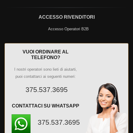
ACCESSO RIVENDITORI
Accesso Operatori B2B
VUOI ORDINARE AL
TELEFONO?
I nostri operatori sono lieti di aiutarti,
puoi contattarci ai seguenti numeri:
375.537.3695
CONTATTACI SU WHATSAPP
375.537.3695