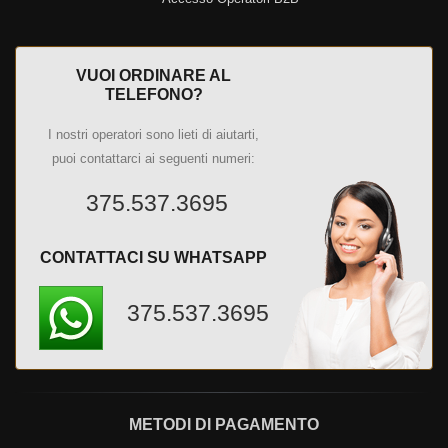
VUOI ORDINARE AL
TELEFONO?
I nostri operatori sono lieti di aiutarti,
puoi contattarci ai seguenti numeri:
375.537.3695
CONTATTACI SU WHATSAPP
375.537.3695
METODI DI PAGAMENTO