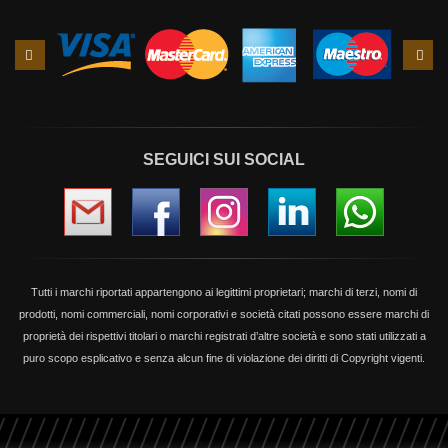
Slide
Slid
precedente
succ
SEGUICI SUI SOCIAL
Tutti i marchi riportati appartengono ai legittimi proprietari; marchi di terzi, nomi di
prodotti, nomi commerciali, nomi corporativi e società citati possono essere marchi di
proprietà dei rispettivi titolari o marchi registrati d’altre società e sono stati utilizzati a
puro scopo esplicativo e senza alcun fine di violazione dei diritti di Copyright vigenti.