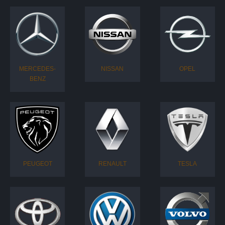
MERCEDES-
NISSAN
OPEL
BENZ
PEUGEOT
RENAULT
TESLA