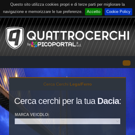
Questo sito utilizza cookies propri e di terze parti per migliorare la
navigazione e memorizzare le tue preferenze.
Accetto
Cookie Policy
Cerca Cerchi
Lega/Ferro
Cerca cerchi per la tua
Dacia
:
MARCA VEICOLO:
VETTURA
TRASPORTO
FUORISTRADA
MOTO
LEGGERO