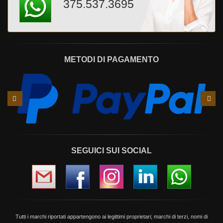
375.537.3695
METODI DI PAGAMENTO
Slide
Slid
precedente
succ
SEGUICI SUI SOCIAL
Tutti i marchi riportati appartengono ai legittimi proprietari; marchi di terzi, nomi di