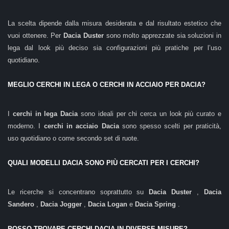
La scelta dipende dalla misura desiderata e dal risultato estetico che
vuoi ottenere. Per
Dacia Duster
sono molto apprezzate sia soluzioni in
lega dal look più deciso sia configurazioni più pratiche per l’uso
quotidiano.
MEGLIO CERCHI IN LEGA O CERCHI IN ACCIAIO PER DACIA?
I
cerchi in lega Dacia
sono ideali per chi cerca un look più curato e
moderno. I
cerchi in acciaio Dacia
sono spesso scelti per praticità,
uso quotidiano o come secondo set di ruote.
QUALI MODELLI DACIA SONO PIÙ CERCATI PER I CERCHI?
Le ricerche si concentrano soprattutto su
Dacia Duster
,
Dacia
Sandero
,
Dacia Jogger
,
Dacia Logan
e
Dacia Spring
.
POSSO TROVARE CERCHI DACIA IN DIVERSE MISURE?