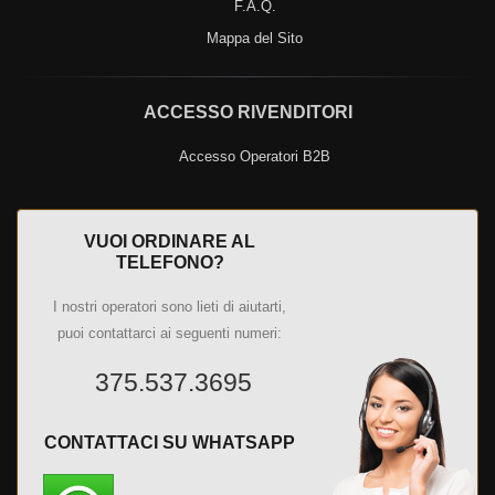
F.A.Q.
Mappa del Sito
ACCESSO RIVENDITORI
Accesso Operatori B2B
VUOI ORDINARE AL
TELEFONO?
I nostri operatori sono lieti di aiutarti,
puoi contattarci ai seguenti numeri:
375.537.3695
CONTATTACI SU WHATSAPP