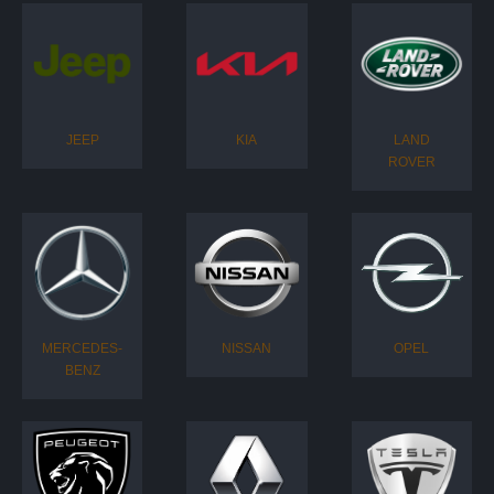
JEEP
KIA
LAND
ROVER
MERCEDES-
NISSAN
OPEL
BENZ