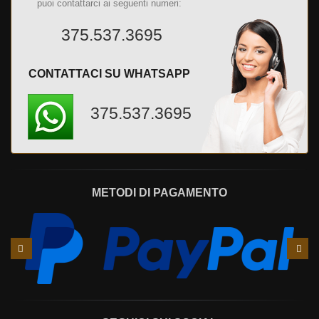
puoi contattarci ai seguenti numeri:
375.537.3695
CONTATTACI SU WHATSAPP
375.537.3695
METODI DI PAGAMENTO
Slide
Slid
precedente
succ