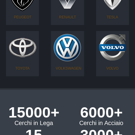
PEUGEOT
RENAULT
TESLA
TOYOTA
VOLKSWAGEN
VOLVO
15000+
6000+
Cerchi in Lega
Cerchi in Acciaio
15
3000+