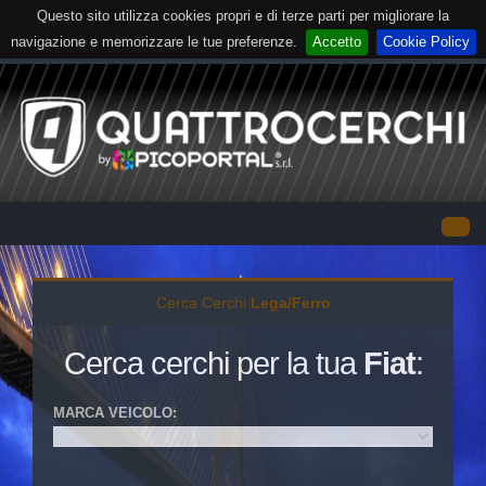
Questo sito utilizza cookies propri e di terze parti per migliorare la
navigazione e memorizzare le tue preferenze.
Accetto
Cookie Policy
Cerca Cerchi
Lega/Ferro
Cerca cerchi per la tua
Fiat
:
MARCA VEICOLO:
VETTURA
TRASPORTO
FUORISTRADA
MOTO
LEGGERO