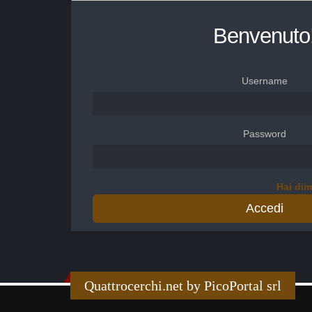
Benvenuto
Username
Password
Hai dim
Accedi
Quattrocerchi.net by PicoPortal srl