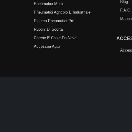
Blog
Pneumatici Moto
F.A.Q.
Pneumatici Agricolo E Industriale
Mappa 
Ricerca Pneumatici Pro
Ruotini Di Scorta
Catene E Calze Da Neve
ACCES
Accessori Auto
Access
©®2021-2026
PICOPORTAL SRL
(PIVA: 
All Rights Reserved. Do not copy without 
Powered by
PicoPortal®
by PicoPortal srl.
Control Panel
Administration
.