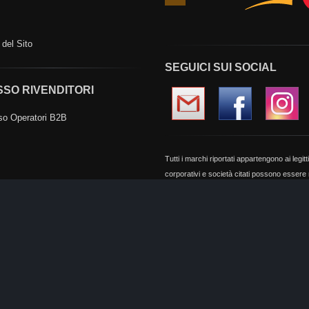
precedente
del Sito
SEGUICI SUI SOCIAL
SO RIVENDITORI
o Operatori B2B
Tutti i marchi riportati appartengono ai legit
corporativi e società citati possono essere ma
e sono stati utilizzati a puro scopo esplicativ
12515600018)
permission.