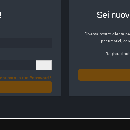
!
Sei nuovo
Diventa nostro cliente pe
pneumatici, cerc
Registrati su
enticato la tua Password?