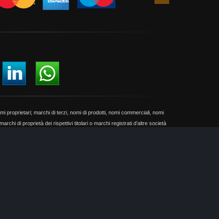
successiva
timi proprietari; marchi di terzi, nomi di prodotti, nomi commerciali, nomi
rchi di proprietà dei rispettivi titolari o marchi registrati d’altre società
o e senza alcun fine di violazione dei diritti di Copyright vigenti.