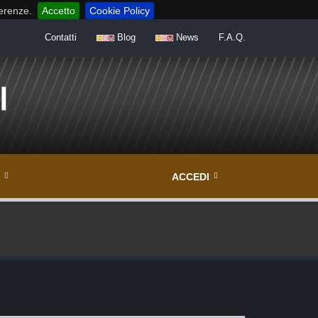
ferenze.
Accetto
Cookie Policy
Contatti
Blog
News
F.A.Q.
ACCEDI