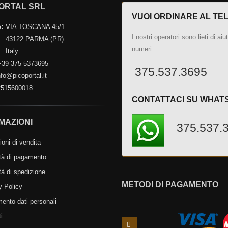
ORTAL SRL
VUOI ORDINARE AL TE
:
VIA TOSCANA 45/1
I nostri operatori sono lieti di aiu
43122 PARMA (PR)
numeri:
Italy
39 375 5373695
375.537.3695
fo@picoportal.it
515600018
CONTATTACI SU WHAT
MAZIONI
375.537.
oni di vendita
tà di pagamento
tà di spedizione
METODI DI PAGAMENTO
y Policy
mento dati personali
i
Slide