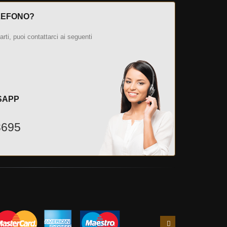
LEFONO?
tarti, puoi contattarci ai seguenti
SAPP
3695
Slide