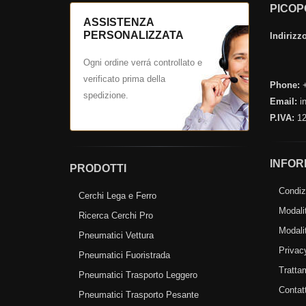
PICOP
ASSISTENZA
PERSONALIZZATA
Indirizzo
Ogni ordine verrá controllato e
verificato prima della
Phone:
+
spedizione.
Email:
in
P.IVA:
12
INFOR
PRODOTTI
Condizi
Cerchi Lega e Ferro
Modali
Ricerca Cerchi Pro
Modali
Pneumatici Vettura
Privac
Pneumatici Fuoristrada
Tratta
Pneumatici Trasporto Leggero
Contatt
Pneumatici Trasporto Pesante