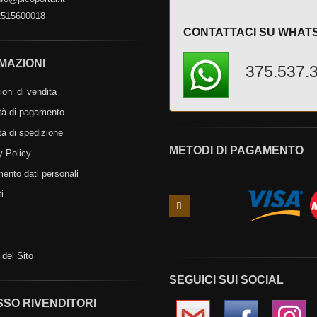
515600018
CONTATTACI SU WHAT
MAZIONI
375.537.
oni di vendita
tà di pagamento
tà di spedizione
METODI DI PAGAMENTO
y Policy
mento dati personali
i
Slide
precedente
del Sito
SEGUICI SUI SOCIAL
SO RIVENDITORI