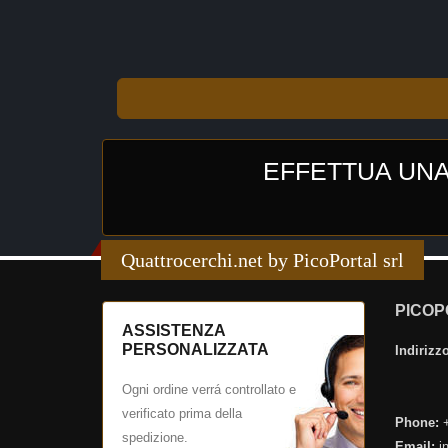
EFFETTUA UNA
Quattrocerchi.net by PicoPortal srl
PICOP
ASSISTENZA
PERSONALIZZATA
Indirizzo
Ogni ordine verrá controllato e
verificato prima della
Phone:
+
spedizione.
Email:
in