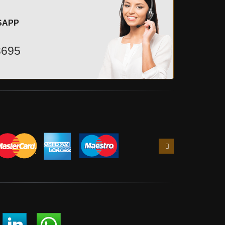
SAPP
3695
Slide
successiva