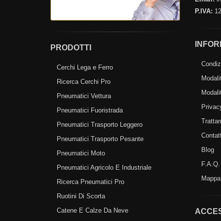
P.IVA:
12
INFOR
PRODOTTI
Condizi
Cerchi Lega e Ferro
Modali
Ricerca Cerchi Pro
Modali
Pneumatici Vettura
Privac
Pneumatici Fuoristrada
Tratta
Pneumatici Trasporto Leggero
Contatt
Pneumatici Trasporto Pesante
Blog
Pneumatici Moto
F.A.Q.
Pneumatici Agricolo E Industriale
Mappa 
Ricerca Pneumatici Pro
Ruotini Di Scorta
Catene E Calze Da Neve
ACCES