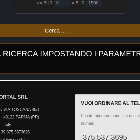
da EUR
a EUR
Cerca ...
 RICERCA IMPOSTANDO I PARAMETRI 
ORTAL SRL
VUOI ORDINARE AL TE
:
VIA TOSCANA 45/1
I nostri operatori sono lieti di aiu
43122 PARMA (PR)
numeri:
Italy
39 375 5373695
375.537.3695
fo@picoportal.it