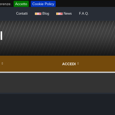
ferenze.
Accetto
Cookie Policy
Contatti
Blog
News
F.A.Q.
ACCEDI