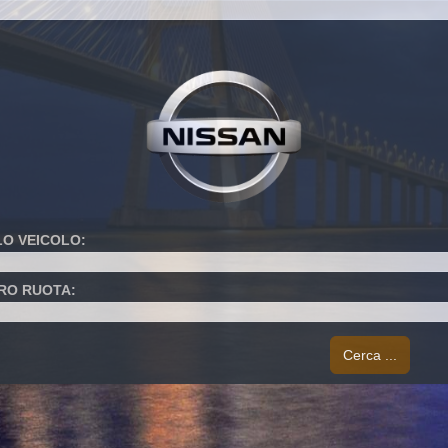
VETTURA
TRASPORTO
FUORISTRADA
MOTO
LEGGERO
O VEICOLO:
RO RUOTA:
Cerca ...