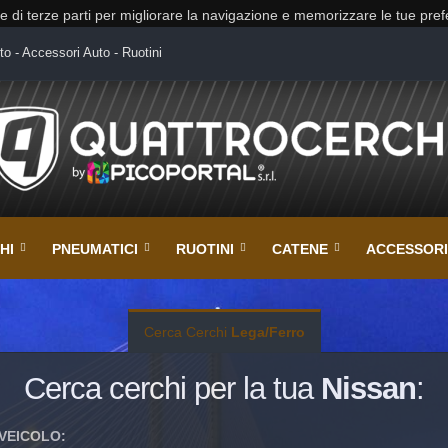
 e di terze parti per migliorare la navigazione e memorizzare le tue pre
to - Accessori Auto - Ruotini
HI
PNEUMATICI
RUOTINI
CATENE
ACCESSORI
Cerca Cerchi
Lega/Ferro
Cerca cerchi per la tua
Nissan
:
VEICOLO: