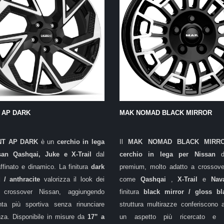
 AP DARK
MAK NOMAD BLACK MIRROR
NT AP DARK
è un
cerchio in lega
Il
MAK NOMAD BLACK MIR
san Qashqai, Juke e X-Trail
dal
cerchio in lega per Nissan
ffinato e dinamico. La finitura
dark
premium, molto adatto a crossov
d / anthracite
valorizza il look dei
come
Qashqai
,
X-Trail
e
Nav
rossover Nissan, aggiungendo
finitura
black mirror / gloss b
nta più sportiva senza rinunciare
struttura multirazze conferiscono a
anza. Disponibile in misure da
17” a
un aspetto più ricercato e 