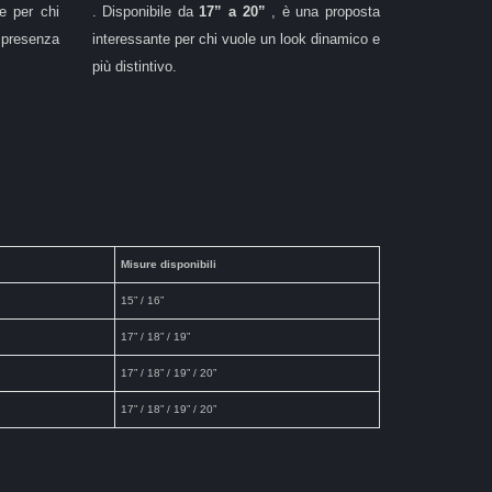
le per chi
. Disponibile da
17” a 20”
, è una proposta
 presenza
interessante per chi vuole un look dinamico e
più distintivo.
Misure disponibili
15” / 16”
17” / 18” / 19”
17” / 18” / 19” / 20”
17” / 18” / 19” / 20”