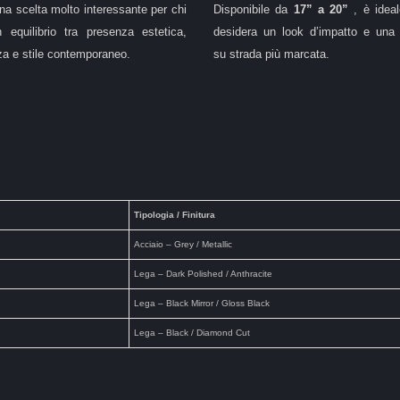
una scelta molto interessante per chi
Disponibile da
17” a 20”
, è idea
 equilibrio tra presenza estetica,
desidera un look d’impatto e una
za e stile contemporaneo.
su strada più marcata.
Tipologia / Finitura
Acciaio – Grey / Metallic
Lega – Dark Polished / Anthracite
Lega – Black Mirror / Gloss Black
Lega – Black / Diamond Cut