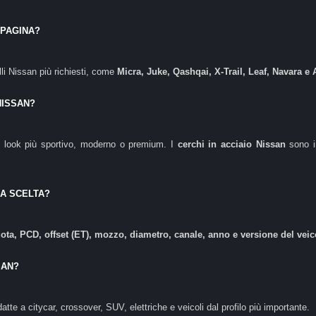
 PAGINA?
li Nissan più richiesti, come
Micra, Juke, Qashqai, X-Trail, Leaf, Navara e
NISSAN?
un look più sportivo, moderno o premium. I
cerchi in acciaio Nissan
sono i
LA SCELTA?
uota, PCD, offset (ET), mozzo, diametro, canale, anno e versione del vei
SAN?
datte a citycar, crossover, SUV, elettriche e veicoli dal profilo più importante.