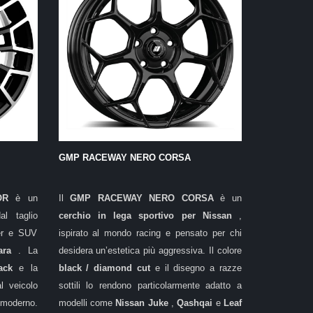
GMP RACEWAY NERO CORSA
ROR
è un
Il
GMP RACEWAY NERO CORSA
è un
dal taglio
cerchio in lega sportivo per Nissan
,
er e SUV
ispirato al mondo racing e pensato per chi
ara
. La
desidera un’estetica più aggressiva. Il colore
lack
e la
black / diamond cut
e il disegno a razze
l veicolo
sottili lo rendono particolarmente adatto a
moderno.
modelli come
Nissan Juke
,
Qashqai
e
Leaf