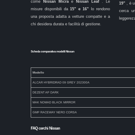
come
Nissan Micra
e
Nissan Leaf
. Le
19”
, è 
misure disponibili da
15” e 16”
lo rendono
cerca un
una proposta adatta a vetture compatte e a
leggerez
chi desidera durata e facilità di gestione.
Scheda comparativa modelli Nissan
Modello
ALCAR HYBRIDRAD 09 GREY 202300A
DEZENT AP DARK
MAK NOMAD BLACK MIRROR
GMP RACEWAY NERO CORSA
FAQ cerchi Nissan