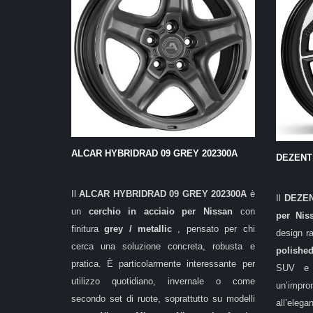
ALCAR HYBRIDRAD 09 GREY 202300A
DEZENT
Il
ALCAR HYBRIDRAD 09 GREY 202300A
è
Il
DEZE
un
cerchio in acciaio per Nissan
con
per Nis
finitura
grey / metallic
, pensato per chi
design ra
cerca una soluzione concreta, robusta e
polishe
pratica. È particolarmente interessante per
SUV e c
utilizzo quotidiano, invernale o come
un’impro
secondo set di ruote, soprattutto su modelli
all’eleg