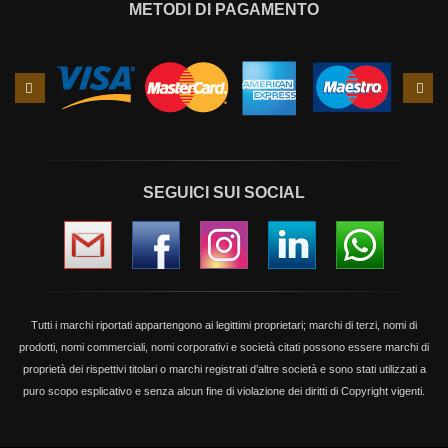
METODI DI PAGAMENTO
Slide
Slid
precedente
succ
SEGUICI SUI SOCIAL
Tutti i marchi riportati appartengono ai legittimi proprietari; marchi di terzi, nomi di
prodotti, nomi commerciali, nomi corporativi e società citati possono essere marchi di
proprietà dei rispettivi titolari o marchi registrati d’altre società e sono stati utilizzati a
puro scopo esplicativo e senza alcun fine di violazione dei diritti di Copyright vigenti.