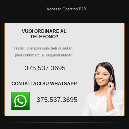
Accesso Operatori B2B
VUOI ORDINARE AL
TELEFONO?
I nostri operatori sono lieti di aiutarti,
puoi contattarci ai seguenti numeri:
375.537.3695
CONTATTACI SU WHATSAPP
375.537.3695