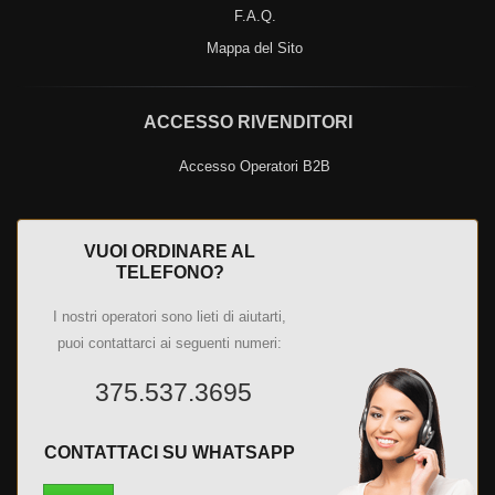
F.A.Q.
Mappa del Sito
ACCESSO RIVENDITORI
Accesso Operatori B2B
VUOI ORDINARE AL
TELEFONO?
I nostri operatori sono lieti di aiutarti,
puoi contattarci ai seguenti numeri:
375.537.3695
CONTATTACI SU WHATSAPP