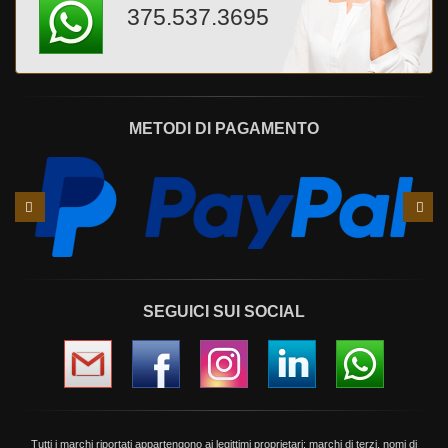
375.537.3695
METODI DI PAGAMENTO
Slide
Slid
precedente
succ
SEGUICI SUI SOCIAL
Tutti i marchi riportati appartengono ai legittimi proprietari; marchi di terzi, nomi di