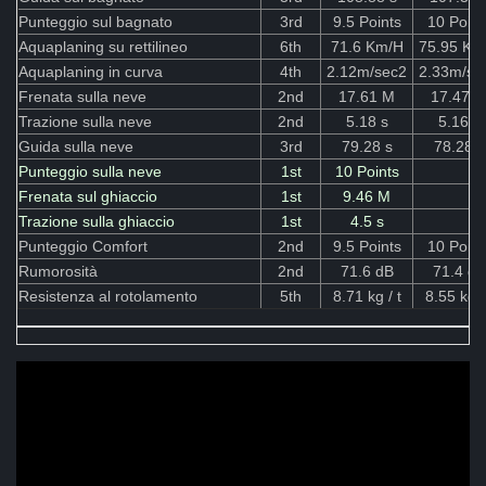
Punteggio sul bagnato
3rd
9.5 Points
10 Point
Aquaplaning su rettilineo
6th
71.6 Km/H
75.95 Km
Aquaplaning in curva
4th
2.12m/sec2
2.33m/se
Frenata sulla neve
2nd
17.61 M
17.47 
Trazione sulla neve
2nd
5.18 s
5.16 s
Guida sulla neve
3rd
79.28 s
78.28 s
Punteggio sulla neve
1st
10 Points
Frenata sul ghiaccio
1st
9.46 M
Trazione sulla ghiaccio
1st
4.5 s
Punteggio Comfort
2nd
9.5 Points
10 Point
Rumorosità
2nd
71.6 dB
71.4 dB
Resistenza al rotolamento
5th
8.71 kg / t
8.55 kg /