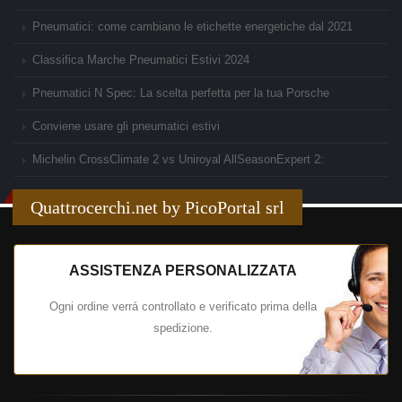
Pneumatici: come cambiano le etichette energetiche dal 2021
Classifica Marche Pneumatici Estivi 2024
Pneumatici N Spec: La scelta perfetta per la tua Porsche
Conviene usare gli pneumatici estivi
Michelin CrossClimate 2 vs Uniroyal AllSeasonExpert 2:
Quattrocerchi.net by PicoPortal srl
ASSISTENZA PERSONALIZZATA
Ogni ordine verrá controllato e verificato prima della
spedizione.