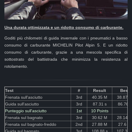
Una durata ottimizzata e un ridotto consumo di carburante.
Goditi più chilometri di guida invernale con i pneumatici a basso
consumo di carburante MICHELIN Pilot Alpin 5. E un ridotto
consumo di carburante, grazie a una mescola specifica di
sottostrato del battistrada che minimizza la resistenza al
rotolamento.
Test
#
Result
Best
Frenata sull'asciutto
3rd
40.35 M
38.87 
Guida sull'asciutto
3rd
87.31 s
86.76 s
Punteggio sull'asciutto
1st
10 Points
Frenata sul bagnato
3rd
30.62 M
28.14 
Frenata sul bagnato-freddo
2nd
27.88 M
27.6 M
Guida sul bagnato
3rd
108.88 s
107.35 